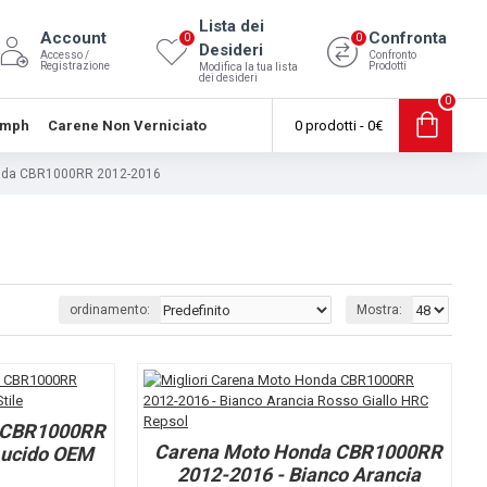
Lista dei
Account
Confronta
0
0
Desideri
Accesso /
Confronto
Registrazione
Prodotti
Modifica la tua lista
dei desideri
0
umph
Carene Non Verniciato
0 prodotti - 0€
nda CBR1000RR 2012-2016
ordinamento:
Mostra:
 CBR1000RR
Carena Moto Honda CBR1000RR
Lucido OEM
2012-2016 - Bianco Arancia