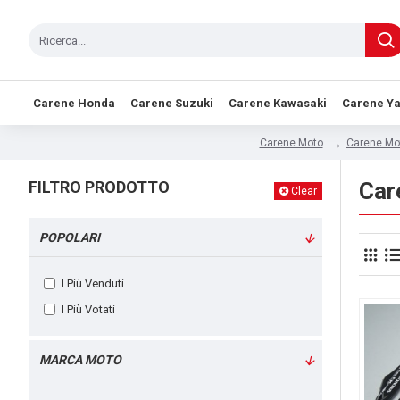
Carene Honda
Carene Suzuki
Carene Kawasaki
Carene Y
Carene Mo
Carene Moto
FILTRO PRODOTTO
Car
Clear
POPOLARI
I Più Venduti
I Più Votati
MARCA MOTO