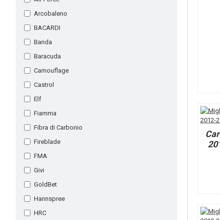
Arcobaleno
BACARDI
Banda
Baracuda
Camouflage
Castrol
Elf
Fiamma
Fibra di Carbonio
Car
Fireblade
20
FMA
Givi
GoldBet
Hannspree
HRC