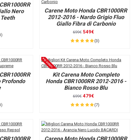
 CBR1000RR
Carene Moto Honda CBR1000RR
iallo Nero
2012-2016 - Nardo Grigio Fluo
 Teeth
Giallo Fibra di Carbonio
549€
699€
3)
(3)
PIÙ VOTATI
 CBR1000RR
Kit Carena Moto Completo
o Profondo
Honda CBR1000RR 2012-2016 -
e
Bianco Rosso Blu
479€
699€
3)
(7)
 CBR1000RR
Carena Moto Honda CBR1000RR