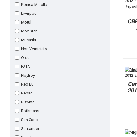
Konica Minolta
Liverpool
CBR
Motul
MoviStar
Musashi
Non Verniciato
Orso
PATA
PlayBoy
Car
Red Bull
201
Repsol
Rizoma
Rothmans
San Carlo
Santander