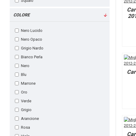
Squalo
Car
Stile di Corsa
COLORE
201
Stile OEM
Supreme
Nero Lucido
TT Legends
Nero Opaco
Tyco
Grigio Nardo
Xerox
Bianco Perla
Nero
Car
Blu
Marrone
Oro
Verde
Grigio
Arancione
Rosa
Car