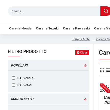
Carene Honda
Carene Suzuki
Carene Kawasaki
Carene Y
Carene M
Carene Moto
FILTRO PRODOTTO
Car
Clear
POPOLARI
I Più Venduti
I Più Votati
PIÙ VOTATI
Ca
MARCA MOTO
20