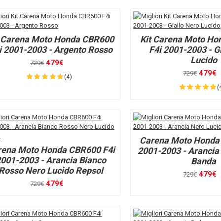
t Carena Moto Honda CBR600
Kit Carena Moto H
i 2001-2003 - Argento Rosso
F4i 2001-2003 - G
Lucido
479€
729€
479€
729€
(4)
(
Carena Moto Honda
rena Moto Honda CBR600 F4i
2001-2003 - Arancia
001-2003 - Arancia Bianco
Banda
Rosso Nero Lucido Repsol
479€
729€
479€
729€