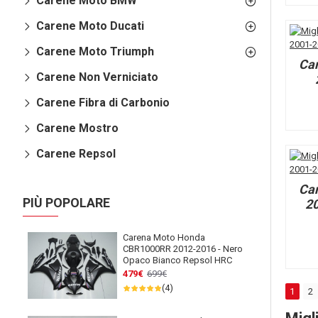
Carene Moto BMW
Carene Moto Ducati
Carene Moto Triumph
Ca
Carene Non Verniciato
Carene Fibra di Carbonio
Carene Mostro
Carene Repsol
Ca
PIÙ POPOLARE
20
Carena Moto Honda
CBR1000RR 2012-2016 - Nero
Opaco Bianco Repsol HRC
479€
699€
(4)
1
2