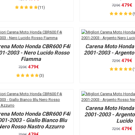
479€
729€
(11)
(
rena Moto Honda CBR600 F4i
Carena Moto Honda
01-2003 - Nero Lucido Rosso
2001-2003 - Argento
Fiamma
479€
729€
479€
729€
(
(3)
Carena Moto Honda
rena Moto Honda CBR600 F4i
2001-2003 - Argent
001-2003 - Giallo Bianco Blu
Lucido
Nero Rosso Nastro Azzurro
479€
729€
479€
729€