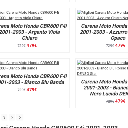
rena Moto Honda CBR600 F4i
Carena Moto Honda
2001-2003 - Argento Viola
2001-2003 - Azzurro
Chiaro
Opaco
479€
479€
729€
729€
rena Moto Honda CBR600 F4i
Carena Moto Honda
01-2003 - Bianco Blu Banda
2001-2003 - Bianco
479€
729€
Nero Lucido DE
479€
729€
3