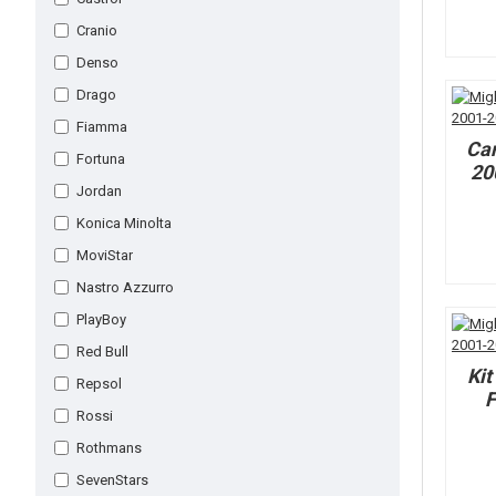
Cranio
Denso
Drago
Fiamma
Ca
Fortuna
20
Jordan
Konica Minolta
MoviStar
Nastro Azzurro
PlayBoy
Red Bull
Ki
Repsol
F
Rossi
Rothmans
SevenStars