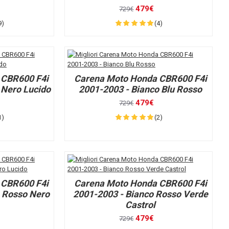
479€
729€
9)
(4)
 CBR600 F4i
Carena Moto Honda CBR600 F4i
 Nero Lucido
2001-2003 - Bianco Blu Rosso
479€
729€
1)
(2)
 CBR600 F4i
Carena Moto Honda CBR600 F4i
o Rosso Nero
2001-2003 - Bianco Rosso Verde
Castrol
479€
729€