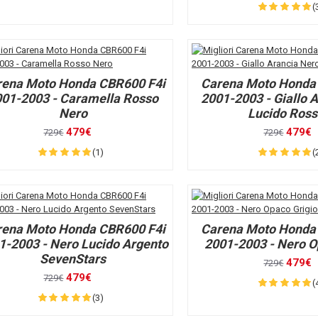
(
rena Moto Honda CBR600 F4i
Carena Moto Honda
001-2003 - Caramella Rosso
2001-2003 - Giallo 
Nero
Lucido Ross
479€
479€
729€
729€
(1)
(
rena Moto Honda CBR600 F4i
Carena Moto Honda
1-2003 - Nero Lucido Argento
2001-2003 - Nero O
SevenStars
479€
729€
479€
729€
(
(3)