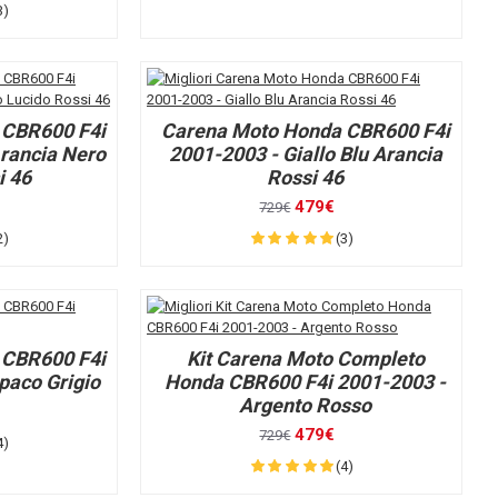
3)
 CBR600 F4i
Carena Moto Honda CBR600 F4i
Arancia Nero
2001-2003 - Giallo Blu Arancia
i 46
Rossi 46
479€
729€
2)
(3)
 CBR600 F4i
Kit Carena Moto Completo
paco Grigio
Honda CBR600 F4i 2001-2003 -
Argento Rosso
479€
729€
4)
(4)