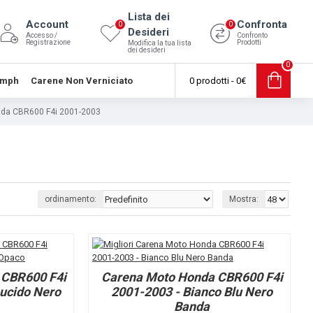
Lista dei
Account
Confronta
0
0
Desideri
Accesso /
Confronto
Registrazione
Prodotti
Modifica la tua lista
dei desideri
0
umph
Carene Non Verniciato
0 prodotti - 0€
da CBR600 F4i 2001-2003
ordinamento:
Mostra:
 CBR600 F4i
Carena Moto Honda CBR600 F4i
ucido Nero
2001-2003 - Bianco Blu Nero
Banda