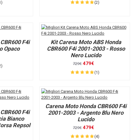
1)
(2)
 CBR600 F4i
Kit Carena Moto ABS Honda
ro Opaco
CBR600 F4i 2001-2003 - Rosso
Nero Lucido
479€
729€
2)
(1)
Carena Moto Honda CBR600 F4i
 CBR600 F4i
2001-2003 - Argento Blu Nero
ia Bianco
Lucido
Corsa Repsol
479€
729€
(4)