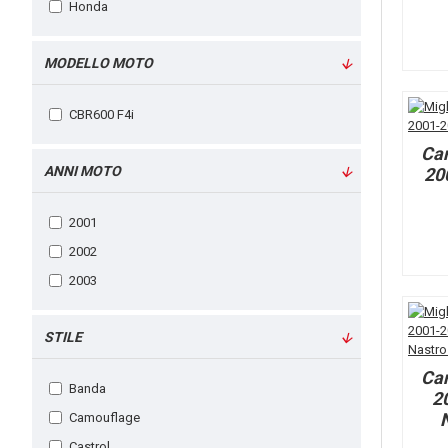
Honda
MODELLO MOTO
CBR600 F4i
Ca
ANNI MOTO
20
2001
2002
2003
STILE
Ca
Banda
2
Camouflage
Castrol