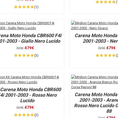
(
(1)
rena Moto Honda CBR600 F4i
Carena Moto Honda
01-2003 - Giallo Nero Lucido
2001-2003 - Ne
479€
479€
729€
729€
(3)
(
t Carena Moto Honda CBR600
Carena Moto Honda
4i 2001-2003 - Rosso Nero
2001-2003 - Aranc
Lucido
Rosso Nero Lucido 
479€
729€
88
(2)