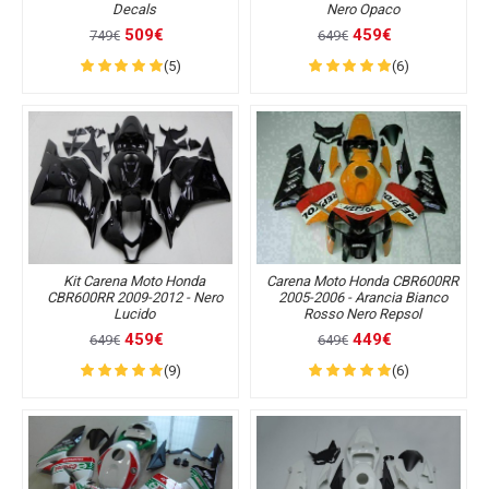
Decals
Nero Opaco
509€
459€
749€
649€
(5)
(6)
Kit Carena Moto Honda
Carena Moto Honda CBR600RR
CBR600RR 2009-2012 - Nero
2005-2006 - Arancia Bianco
Lucido
Rosso Nero Repsol
459€
449€
649€
649€
(9)
(6)