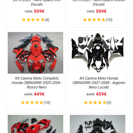
Decals
Decals
509€
509€
749€
749€
(4)
(10)
Kit Carena Moto Completo
Kit Carena Moto Honda
Honda CBR600RR 2005-2006 -
CBR600RR 2007-2008 - Argento
Rosso Nero
Nero Lucido
449€
459€
649€
649€
(13)
(3)