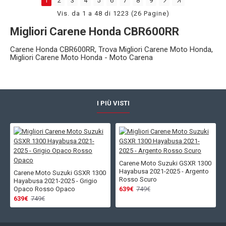
1
2
3
4
5
6
7
8
9
Vis. da 1 a 48 di 1223 (26 Pagine)
Migliori Carene Honda CBR600RR
Carene Honda CBR600RR, Trova Migliori Carene Moto Honda,
Migliori Carene Moto Honda - Moto Carena
I PIÙ VISTI
Carene Moto Suzuki GSXR 1300
Hayabusa 2021-2025 - Argento
Carene Moto Suzuki GSXR 1300
Rosso Scuro
Hayabusa 2021-2025 - Grigio
Opaco Rosso Opaco
639€
749€
639€
749€