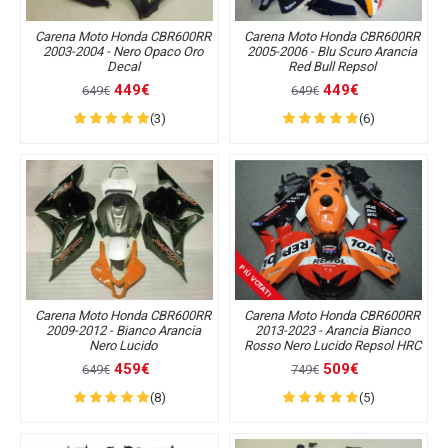
Carena Moto Honda CBR600RR
Carena Moto Honda CBR600RR
2003-2004 - Nero Opaco Oro
2005-2006 - Blu Scuro Arancia
Decal
Red Bull Repsol
449€
449€
649€
649€
(3)
(6)
PIÙ VOTATI
Carena Moto Honda CBR600RR
Carena Moto Honda CBR600RR
2009-2012 - Bianco Arancia
2013-2023 - Arancia Bianco
Nero Lucido
Rosso Nero Lucido Repsol HRC
459€
509€
649€
749€
(8)
(5)