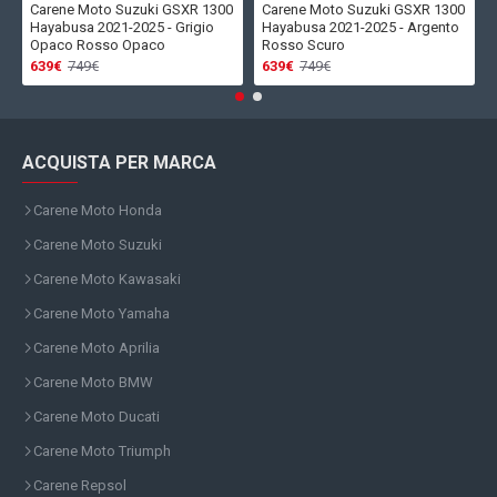
Carene Moto Suzuki GSXR 1300
Carene Moto Suzuki GSXR 1300
Hayabusa 2021-2025 - Grigio
Hayabusa 2021-2025 - Argento
Opaco Rosso Opaco
Rosso Scuro
639€
749€
639€
749€
ACQUISTA PER MARCA
Carene Moto Honda
Carene Moto Suzuki
Carene Moto Kawasaki
Carene Moto Yamaha
Carene Moto Aprilia
Carene Moto BMW
Carene Moto Ducati
Carene Moto Triumph
Carene Repsol