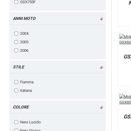
GSX750F
ANNI MOTO
2004
2005
2006
GS
STILE
Fiamma
Katana
COLORE
GS
Nero Lucido
Nero Opaco