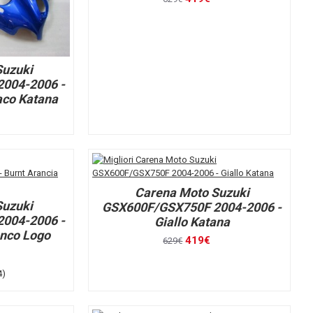
Suzuki
004-2006 -
aco Katana
Carena Moto Suzuki
Suzuki
GSX600F/GSX750F 2004-2006 -
004-2006 -
Giallo Katana
anco Logo
419€
629€
4)