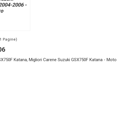
004-2006 -
ro
(1 Pagine)
06
SX750F Katana, Migliori Carene Suzuki GSX750F Katana - Moto