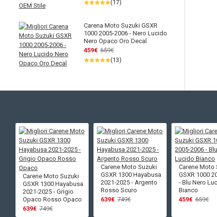
(17)
Carena Moto Suzuki GSXR
1000 2005-2006 - Nero Lucido
Nero Opaco Oro Decal
459€
659€
(13)
Carene Moto Suzuki
Carene Moto 
GSXR 1300 Hayabusa
GSXR 1000 2
Carene Moto Suzuki
2021-2025 - Argento
- Blu Nero Lu
GSXR 1300 Hayabusa
Rosso Scuro
Bianco
2021-2025 - Grigio
Opaco Rosso Opaco
639€
749€
459€
659€
639€
749€