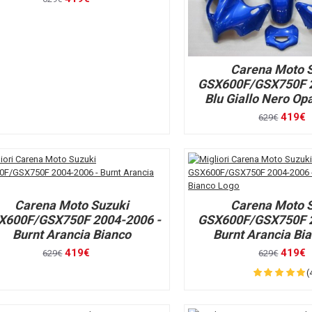
Carena Moto 
GSX600F/GSX750F 2
Blu Giallo Nero Op
419€
629€
Carena Moto Suzuki
Carena Moto 
X600F/GSX750F 2004-2006 -
GSX600F/GSX750F 2
Burnt Arancia Bianco
Burnt Arancia Bi
419€
419€
629€
629€
(