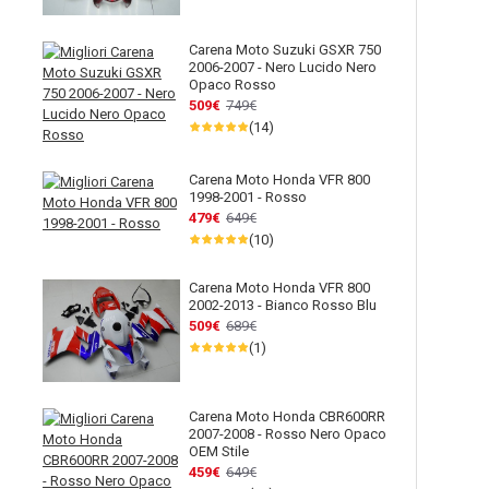
Carena Moto Suzuki GSXR 750
2006-2007 - Nero Lucido Nero
Opaco Rosso
509€
749€
(14)
Carena Moto Honda VFR 800
1998-2001 - Rosso
479€
649€
(10)
Carena Moto Honda VFR 800
2002-2013 - Bianco Rosso Blu
509€
689€
(1)
Carena Moto Honda CBR600RR
2007-2008 - Rosso Nero Opaco
OEM Stile
459€
649€