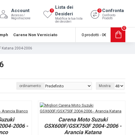
Lista dei
Account
Confronta
0
0
Desideri
Accesso /
Confronto
Registrazione
Prodotti
Modifica la tua lista
dei desideri
0
umph
Carene Non Verniciato
0 prodotti - 0€
F Katana 2004-2006
6
ordinamento:
Mostra:
Suzuki
Carena Moto Suzuki
004-2006 -
GSX600F/GSX750F 2004-2006 -
nco
Arancia Katana