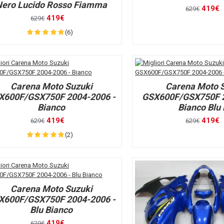
Nero Lucido Rosso Fiamma
419€
629€
419€
629€
(6)
Carena Moto Suzuki
Carena Moto 
X600F/GSX750F 2004-2006 -
GSX600F/GSX750F 2
Bianco
Bianco Blu
419€
419€
629€
629€
(2)
Carena Moto Suzuki
X600F/GSX750F 2004-2006 -
Blu Bianco
419€
629€