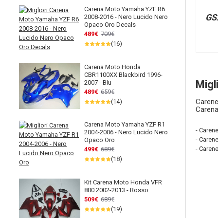
Carena Moto Yamaha YZF R6
GS
2008-2016 - Nero Lucido Nero
Opaco Oro Decals
489€
709€
(16)
Carena Moto Honda
CBR1100XX Blackbird 1996-
Migl
2007 - Blu
489€
659€
Carene
(14)
Caren
Carena Moto Yamaha YZF R1
- Caren
2004-2006 - Nero Lucido Nero
- Caren
Opaco Oro
- Caren
499€
689€
(18)
Kit Carena Moto Honda VFR
800 2002-2013 - Rosso
509€
689€
(19)