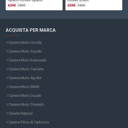
639€
749€
639€
749€
ACQUISTA PER MARCA
Carene Moto Honda
Carene Moto Suzuki
Carene Moto Kawasaki
Carene Moto Yamaha
Carene Moto Aprilia
Carene Moto BMW
Carene Moto Ducati
Carene Moto Triumph
Carene Repsol
Carene Fibra di Carbonio