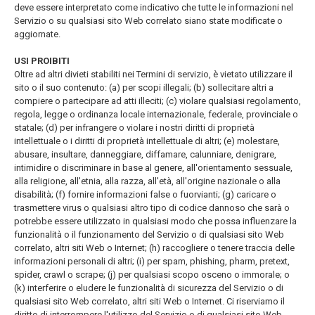
deve essere interpretato come indicativo che tutte le informazioni nel
Servizio o su qualsiasi sito Web correlato siano state modificate o
aggiornate.
USI PROIBITI
Oltre ad altri divieti stabiliti nei Termini di servizio, è vietato utilizzare il
sito o il suo contenuto: (a) per scopi illegali; (b) sollecitare altri a
compiere o partecipare ad atti illeciti; (c) violare qualsiasi regolamento,
regola, legge o ordinanza locale internazionale, federale, provinciale o
statale; (d) per infrangere o violare i nostri diritti di proprietà
intellettuale o i diritti di proprietà intellettuale di altri; (e) molestare,
abusare, insultare, danneggiare, diffamare, calunniare, denigrare,
intimidire o discriminare in base al genere, all'orientamento sessuale,
alla religione, all'etnia, alla razza, all'età, all'origine nazionale o alla
disabilità; (f) fornire informazioni false o fuorvianti; (g) caricare o
trasmettere virus o qualsiasi altro tipo di codice dannoso che sarà o
potrebbe essere utilizzato in qualsiasi modo che possa influenzare la
funzionalità o il funzionamento del Servizio o di qualsiasi sito Web
correlato, altri siti Web o Internet; (h) raccogliere o tenere traccia delle
informazioni personali di altri; (i) per spam, phishing, pharm, pretext,
spider, crawl o scrape; (j) per qualsiasi scopo osceno o immorale; o
(k) interferire o eludere le funzionalità di sicurezza del Servizio o di
qualsiasi sito Web correlato, altri siti Web o Internet. Ci riserviamo il
diritto di interrompere l'utilizzo del Servizio o di qualsiasi sito Web