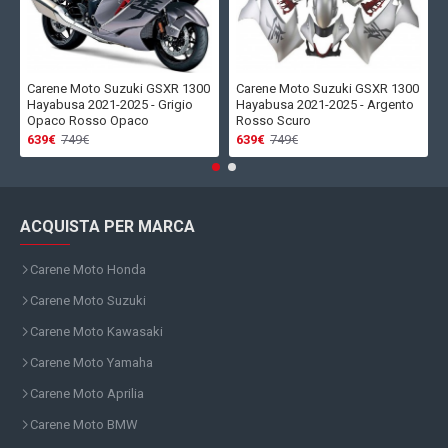
Carene Moto Suzuki GSXR 1300
Carene Moto Suzuki GSXR 1300
Hayabusa 2021-2025 - Grigio
Hayabusa 2021-2025 - Argento
Opaco Rosso Opaco
Rosso Scuro
639€
749€
639€
749€
ACQUISTA PER MARCA
Carene Moto Honda
Carene Moto Suzuki
Carene Moto Kawasaki
Carene Moto Yamaha
Carene Moto Aprilia
Carene Moto BMW