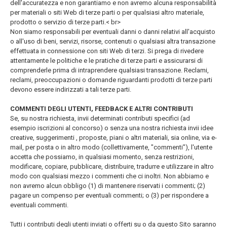
dell'accuratezza e non garantiamo e non avremo alcuna responsabilità
per materiali o siti Web di terze parti o per qualsiasi altro materiale,
prodotto o servizio di terze parti.< br>
Non siamo responsabili per eventuali danni o danni relativi all'acquisto
o all'uso di beni, servizi, risorse, contenuti o qualsiasi altra transazione
effettuata in connessione con siti Web di terzi. Si prega di rivedere
attentamente le politiche e le pratiche di terze parti e assicurarsi di
comprenderle prima di intraprendere qualsiasi transazione. Reclami,
reclami, preoccupazioni o domande riguardanti prodotti di terze parti
devono essere indirizzati a tali terze parti.
COMMENTI DEGLI UTENTI, FEEDBACK E ALTRI CONTRIBUTI
Se, su nostra richiesta, invii determinati contributi specifici (ad
esempio iscrizioni al concorso) o senza una nostra richiesta invii idee
creative, suggerimenti , proposte, piani o altri materiali, sia online, via e-
mail, per posta o in altro modo (collettivamente, "commenti"), l'utente
accetta che possiamo, in qualsiasi momento, senza restrizioni,
modificare, copiare, pubblicare, distribuire, tradurre e utilizzare in altro
modo con qualsiasi mezzo i commenti che ci inoltri. Non abbiamo e
non avremo alcun obbligo (1) di mantenere riservati i commenti; (2)
pagare un compenso per eventuali commenti; o (3) per rispondere a
eventuali commenti.
Tutti i contributi degli utenti inviati o offerti su o da questo Sito saranno