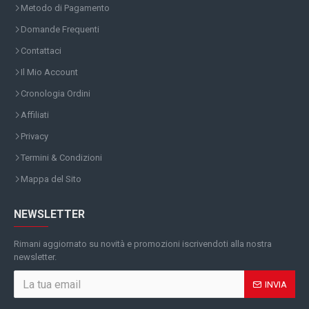
Metodo di Pagamento
Domande Frequenti
Contattaci
Il Mio Account
Cronologia Ordini
Affiliati
Privacy
Termini & Condizioni
Mappa del Sito
NEWSLETTER
Rimani aggiornato su novità e promozioni iscrivendoti alla nostra
newsletter.
INVIA