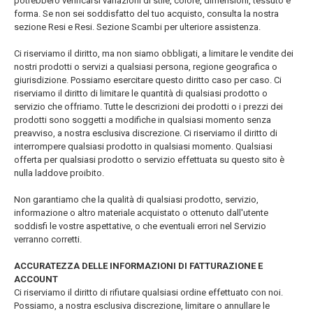
potrebbero verificarsi variazioni di stile, colore, dimensioni, tessuto e
forma. Se non sei soddisfatto del tuo acquisto, consulta la nostra
sezione Resi e Resi. Sezione Scambi per ulteriore assistenza.
Ci riserviamo il diritto, ma non siamo obbligati, a limitare le vendite dei
nostri prodotti o servizi a qualsiasi persona, regione geografica o
giurisdizione. Possiamo esercitare questo diritto caso per caso. Ci
riserviamo il diritto di limitare le quantità di qualsiasi prodotto o
servizio che offriamo. Tutte le descrizioni dei prodotti o i prezzi dei
prodotti sono soggetti a modifiche in qualsiasi momento senza
preavviso, a nostra esclusiva discrezione. Ci riserviamo il diritto di
interrompere qualsiasi prodotto in qualsiasi momento. Qualsiasi
offerta per qualsiasi prodotto o servizio effettuata su questo sito è
nulla laddove proibito.
Non garantiamo che la qualità di qualsiasi prodotto, servizio,
informazione o altro materiale acquistato o ottenuto dall'utente
soddisfi le vostre aspettative, o che eventuali errori nel Servizio
verranno corretti.
ACCURATEZZA DELLE INFORMAZIONI DI FATTURAZIONE E
ACCOUNT
Ci riserviamo il diritto di rifiutare qualsiasi ordine effettuato con noi.
Possiamo, a nostra esclusiva discrezione, limitare o annullare le