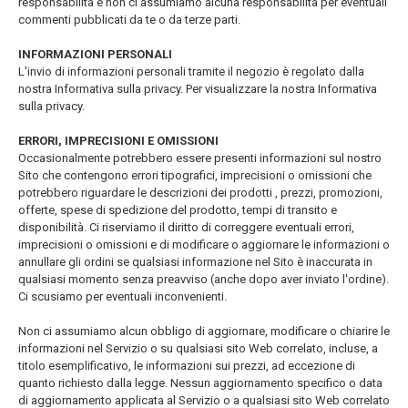
responsabilità e non ci assumiamo alcuna responsabilità per eventuali
commenti pubblicati da te o da terze parti.
INFORMAZIONI PERSONALI
L'invio di informazioni personali tramite il negozio è regolato dalla
nostra Informativa sulla privacy. Per visualizzare la nostra Informativa
sulla privacy.
ERRORI, IMPRECISIONI E OMISSIONI
Occasionalmente potrebbero essere presenti informazioni sul nostro
Sito che contengono errori tipografici, imprecisioni o omissioni che
potrebbero riguardare le descrizioni dei prodotti , prezzi, promozioni,
offerte, spese di spedizione del prodotto, tempi di transito e
disponibilità. Ci riserviamo il diritto di correggere eventuali errori,
imprecisioni o omissioni e di modificare o aggiornare le informazioni o
annullare gli ordini se qualsiasi informazione nel Sito è inaccurata in
qualsiasi momento senza preavviso (anche dopo aver inviato l'ordine).
Ci scusiamo per eventuali inconvenienti.
Non ci assumiamo alcun obbligo di aggiornare, modificare o chiarire le
informazioni nel Servizio o su qualsiasi sito Web correlato, incluse, a
titolo esemplificativo, le informazioni sui prezzi, ad eccezione di
quanto richiesto dalla legge. Nessun aggiornamento specifico o data
di aggiornamento applicata al Servizio o a qualsiasi sito Web correlato