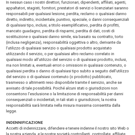
In nessun caso i nostri direttori, funzionari, dipendenti, affiliati, agenti,
appaltatori, stagisti, fornitori, prestatori di servizi o licenziatari saranno
responsabili per qualsiasi lesione, perdita, reclamo o qualsiasi danno
diretto, indiretto, incidentale, punitivo, speciale, o danni consequenziali
di qualsiasi tipo, inclusi, a titolo esemplificativo, perdita di profitti,
mancato guadagno, perdita di risparmi, perdita di dati, costi di
sostituzione o qualsiasi danno simile, sia basato su contratto, torto
(inclusa negligenza), responsabilità oggettiva o altro, derivante da
l'utilizzo di qualsiasi servizio o qualsiasi prodotto acquistato
utilizzando il servizio, o per qualsiasi altro reclamo correlato in
qualsiasi modo all'utilizzo del servizio o di qualsiasi prodotto, inclusi,
ma non limitati a, eventuali errori o omissioni in qualsiasi contenuto, o
qualsiasi perdita o danno di qualsiasi tipo subito a seguito dell'utilizzo
del servizio o di qualsiasi contenuto (o prodotto) pubblicato,
trasmesso o altrimenti reso disponibile tramite il servizio, anche se
avvisato di tale possibilità. Poiché alcuni stati o giurisdizioni non
consentono l'esclusione o la limitazione di responsabilità per danni
consequenziali o incidentali, in tali stati o giurisdizioni, la nostra
responsabilità sarà limitata nella misura massima consentita dalla
legge.
INDENNIFICAZIONE
Accetti di indennizzare, difendere e tenere indenne il nostro sito Web o
la nostra azienda. e le nostre società controllanti, controllate, affiliate,