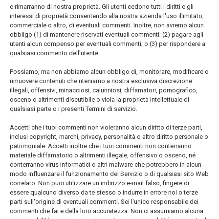
e rimarranno di nostra proprietà. Gli utenti cedono tutti i diritti e gli
interessi di proprietà consentendo alla nostra azienda l'uso illimitato,
commerciale o altro, di eventuali commenti. Inoltre, non avremo alcun
obbligo (1) di mantenere riservati eventuali commenti; (2) pagare agli
utenti alcun compenso per eventuali commenti; o (3) per rispondere a
qualsiasi commento dell'utente.
Possiamo, ma non abbiamo alcun obbligo di, monitorare, modificare o
rimuovere contenuti che riteniamo a nostra esclusiva discrezione
illegali, offensivi, minacciosi, calunniosi, diffamatori, pornografico,
osceno o altrimenti discutibile o viola la proprietà intellettuale di
qualsiasi parte o i presenti Termini di servizio.
Accetti che i tuoi commenti non violeranno alcun diritto di terze parti,
inclusi copyright, marchi, privacy, personalità o altro diritto personale o
patrimoniale. Accetti inoltre che i tuoi commenti non conterranno
materiale diffamatorio o altrimenti illegale, offensivo o osceno, né
conterranno virus informatici o altri malware che potrebbero in alcun
modo influenzare il funzionamento del Servizio o di qualsiasi sito Web
correlato. Non puoi utilizzare un indirizzo e-mail falso, fingere di
essere qualcuno diverso da te stesso o indurre in errore noi o terze
parti sull'origine di eventuali commenti. Sei l'unico responsabile dei
commenti che fai e della loro accuratezza. Non ci assumiamo alcuna